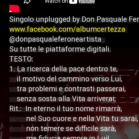
Singolo unplugged by Don Pasquale Fe
www.facebook.com/albumcertezza
@donpasqualeferoneartista  

Su tutte le piattaforme digitali.

TESTO:

1. La ricerca della pace dentro te,

    il motivo del cammino verso Lui,

    tra problemi e contrasti passerai,

    senza sosta alla Vita arriverai;

Rit.:  In eterno il tuo nome rimarrà,

         nel Suo cuore e nella Vita tu sarai,

         non temere se difficile sarà,

         ma fiducia sempre in Lui!
